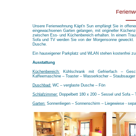
Ferienw
Unsere Ferienwohnung Käpt'n Sun empfängt Sie in offener
eingewachsenen Garten gelangen, mit origineller Küchenz
zwischen Ess- und Küchenbereich erhalten. In einem Tra
Sofa und TV werden Sie von der Morgensonne geweckt. 
Dusche.
Ein hauseigener Parkplatz und WLAN stehen kostenfrei zu
Ausstattung
Küchenbereich:
Kühlschrank mit Gefrierfach – Geschi
Kaffeemaschine – Toaster – Wasserkocher – Staubsauger –
Duschbad:
WC – verglaste Dusche – Fön
Schlafzimmer:
Doppelbett 180 x 200 – Sessel und Sofa – 
Garten:
Sonnenliegen – Sonnenschirm – Liegewiese - separa